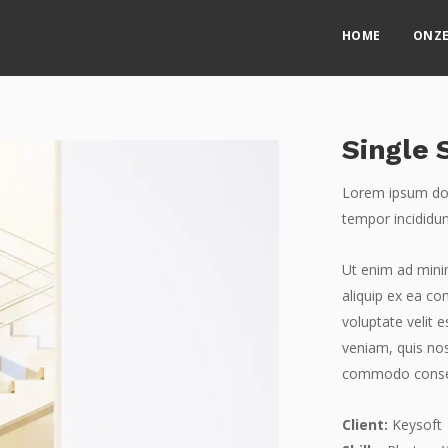
HOME
ONZE
Single 
Lorem ipsum dolo
tempor incididun
Ut enim ad minim
aliquip ex ea co
voluptate velit 
veniam, quis nos
commodo conse
Client:
Keysoft